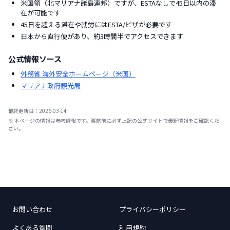
米国領（北マリアナ諸島連邦）ですが、ESTAなしで45日以内の滞
在が可能です
45日を超える滞在や就労にはESTA/ビザが必要です
日本から直行便があり、約3時間半でアクセスできます
公式情報ソース
外務省 海外安全ホームページ（米国）
マリアナ政府観光局
最終更新日：
2026-03-14
※ 本ページの情報は参考情報です。渡航前に必ず上記の公式サイトで最新情報をご確認くだ
さい。
お問い合わせ
プライバシーポリシー
よくある質問
利用規約