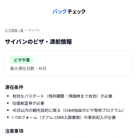
ビザ情報一覧
>
サイパン
サイパン
のビザ・渡航情報
ビザ不要
最大滞在日数：
45日
滞在条件
有効なパスポート（残存期間：帰国時まで有効）が必要
往復航空券が必要
45日以内の観光目的に限る（CNMI独自のビザ免除プログラム）
I-736フォーム（グアム-CNMI入国書類）の事前記入が必要
注意事項