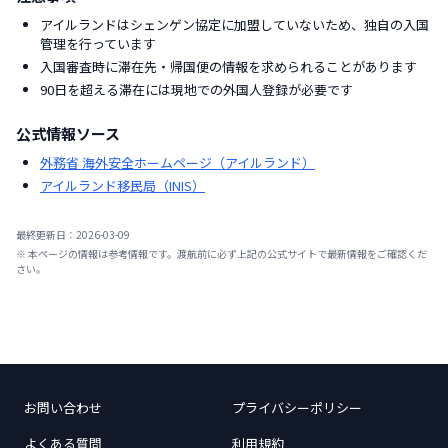
アイルランドはシェンゲン協定に加盟していないため、独自の入国
管理を行っています
入国審査時に滞在先・帰国便の情報を求められることがあります
90日を超える滞在には現地での外国人登録が必要です
公式情報ソース
外務省 海外安全ホームページ（アイルランド）
アイルランド移民局（INIS）
最終更新日：
2026-03-09
※ 本ページの情報は参考情報です。渡航前に必ず上記の公式サイトで最新情報をご確認くだ
さい。
お問い合わせ
プライバシーポリシー
よくある質問
利用規約