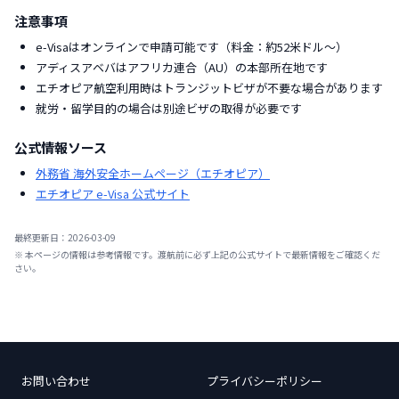
注意事項
e-Visaはオンラインで申請可能です（料金：約52米ドル〜）
アディスアベバはアフリカ連合（AU）の本部所在地です
エチオピア航空利用時はトランジットビザが不要な場合があります
就労・留学目的の場合は別途ビザの取得が必要です
公式情報ソース
外務省 海外安全ホームページ（エチオピア）
エチオピア e-Visa 公式サイト
最終更新日：
2026-03-09
※ 本ページの情報は参考情報です。渡航前に必ず上記の公式サイトで最新情報をご確認くだ
さい。
お問い合わせ
プライバシーポリシー