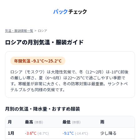
気温・服装情報一覧
>
ロシア
ロシア
の月別気温・服装ガイド
年間気温
-9.1
°C〜
25.2
°C
ロシア（モスクワ）は大陸性気候で、冬（12〜2月）は-10°C前後
の厳しい寒さ、夏（6〜8月）は22〜25°Cで過ごしやすい季節で
す。寒暖差が非常に大きく、冬の防寒対策は最重要。サンクトペ
テルブルグも同様の気候です。
月別の気温・降水量・おすすめ服装
月
最高
最低
雨
(体感)
(体感)
1月
-3.6
°C
-9.1
°C
少し降る
(
-8.7
°C)
(
-14.4
°C)