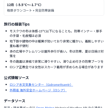
12月
（
-5.5
°C〜
-1.7
°C）
極厚ダウンコート + 完全防寒装備
旅行の服装Tips
モスクワの冬は体感-15°C以下になることも。防寒インナー・厚手
の手袋・毛皮帽は必須
地下鉄や建物の中は暖房が効いており非常に暖かい。着脱しやすい
重ね着が便利
赤の広場やクレムリンは屋外歩行が長い。冬は防寒、夏は日焼け対
策を
冬の路面は凍結で非常に滑りやすい。滑り止め付きの防寒ブーツを
ロシア正教会では女性はスカーフ着用が求められる場合があります
公式情報ソース
ロシア水文気象センター（Gidromettsentr）
外務省 海外安全ホームページ（ロシア）
データソース
気温・降水量データは
Open-Meteo
Historical Weather API から過去3