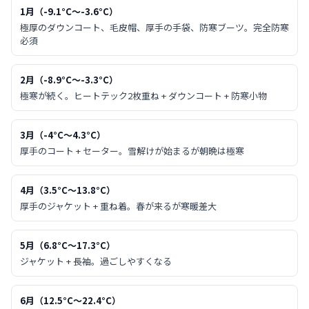
1月
（
-9.1
°C〜
-3.6
°C）
極厚のダウンコート、毛皮帽、厚手の手袋、防寒ブーツ。完全防寒
必須
2月
（
-8.9
°C〜
-3.3
°C）
極寒が続く。ヒートテック2枚重ね + ダウンコート + 防寒小物
3月
（
-4
°C〜
4.3
°C）
厚手のコート + セーター。雪解けが始まるが朝晩は極寒
4月
（
3.5
°C〜
13.8
°C）
厚手のジャケット + 重ね着。春が来るが寒暖差大
5月
（
6.8
°C〜
17.3
°C）
ジャケット + 長袖。過ごしやすくなる
6月
（
12.5
°C〜
22.4
°C）