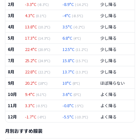
2月
-3.3
°C
-8.9
°C
少し降る
(
-8.3
°C)
(
-14.2
°C)
3月
4.3
°C
-4
°C
少し降る
(
0.1
°C)
(
-8.5
°C)
4月
13.8
°C
3.5
°C
少し降る
(
10.2
°C)
(
-0.2
°C)
5月
17.3
°C
6.8
°C
少し降る
(
14.3
°C)
(
4
°C)
6月
22.4
°C
12.5
°C
少し降る
(
20.9
°C)
(
11.2
°C)
7月
25.2
°C
15.8
°C
少し降る
(
24.9
°C)
(
15.7
°C)
8月
22.8
°C
13.7
°C
少し降る
(
22.2
°C)
(
13.3
°C)
9月
20.2
°C
10
°C
ほぼ降らない
(
18
°C)
(
8
°C)
10月
9.4
°C
3.6
°C
よく降る
(
6.1
°C)
(
0
°C)
11月
3.3
°C
-0.8
°C
よく降る
(
-0.5
°C)
(
-5
°C)
12月
-1.7
°C
-5.5
°C
よく降る
(
-6
°C)
(
-10.3
°C)
月別おすすめ服装