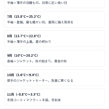
半袖 + 薄手の羽織もの。白夜に近い長い日
7月
（
15.8
°C〜
25.2
°C）
半袖・夏服。最も暖かい月。雷雨に備え雨具を
8月
（
13.7
°C〜
22.8
°C）
半袖 + 薄手の上着。夏の終わり
9月
（
10
°C〜
20.2
°C）
長袖 + ジャケット。秋の始まり。黄金の秋
10月
（
3.6
°C〜
9.4
°C）
厚手のジャケット + セーター。急激に寒くなる
11月
（
-0.8
°C〜
3.3
°C）
冬用コート + マフラー + 手袋。冬到来