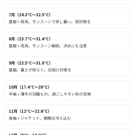
7月
（
24.3
°C〜
32.5
°C）
夏服 + 雨具。モンスーンで蒸し暑い。雨対策を
8月
（
23.7
°C〜
31.4
°C）
夏服 + 雨具。モンスーン継続。洪水にも注意
9月
（
22.5
°C〜
31.8
°C）
夏服。暑さが和らぐ。日焼け対策を
10月
（
17.4
°C〜
28
°C）
半袖 + 薄手の羽織もの。過ごしやすい秋の気候
11月
（
12
°C〜
22.6
°C）
長袖 + ジャケット。朝晩は冷え込む