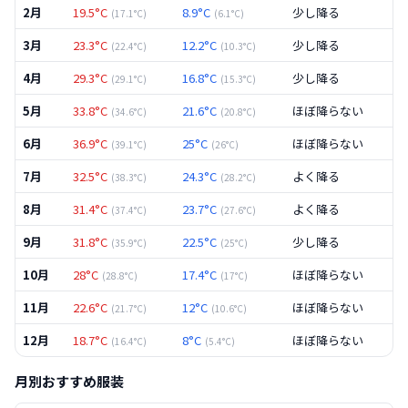
2月
19.5
°C
8.9
°C
少し降る
(
17.1
°C)
(
6.1
°C)
3月
23.3
°C
12.2
°C
少し降る
(
22.4
°C)
(
10.3
°C)
4月
29.3
°C
16.8
°C
少し降る
(
29.1
°C)
(
15.3
°C)
5月
33.8
°C
21.6
°C
ほぼ降らない
(
34.6
°C)
(
20.8
°C)
6月
36.9
°C
25
°C
ほぼ降らない
(
39.1
°C)
(
26
°C)
7月
32.5
°C
24.3
°C
よく降る
(
38.3
°C)
(
28.2
°C)
8月
31.4
°C
23.7
°C
よく降る
(
37.4
°C)
(
27.6
°C)
9月
31.8
°C
22.5
°C
少し降る
(
35.9
°C)
(
25
°C)
10月
28
°C
17.4
°C
ほぼ降らない
(
28.8
°C)
(
17
°C)
11月
22.6
°C
12
°C
ほぼ降らない
(
21.7
°C)
(
10.6
°C)
12月
18.7
°C
8
°C
ほぼ降らない
(
16.4
°C)
(
5.4
°C)
月別おすすめ服装