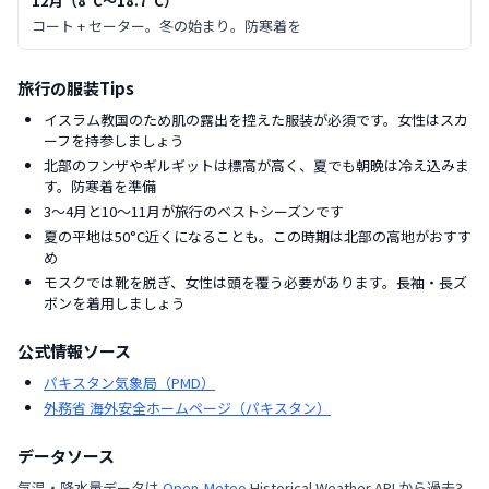
12月
（
8
°C〜
18.7
°C）
コート + セーター。冬の始まり。防寒着を
旅行の服装Tips
イスラム教国のため肌の露出を控えた服装が必須です。女性はスカ
ーフを持参しましょう
北部のフンザやギルギットは標高が高く、夏でも朝晩は冷え込みま
す。防寒着を準備
3〜4月と10〜11月が旅行のベストシーズンです
夏の平地は50°C近くになることも。この時期は北部の高地がおすす
め
モスクでは靴を脱ぎ、女性は頭を覆う必要があります。長袖・長ズ
ボンを着用しましょう
公式情報ソース
パキスタン気象局（PMD）
外務省 海外安全ホームページ（パキスタン）
データソース
気温・降水量データは
Open-Meteo
Historical Weather API から過去3