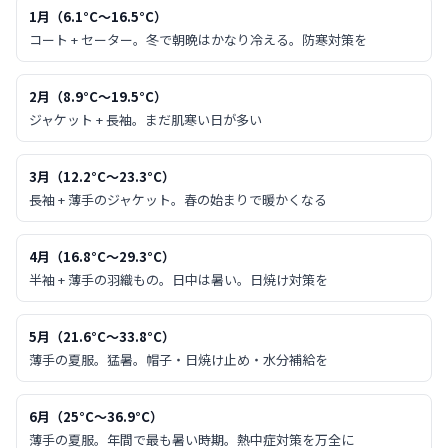
1月
（
6.1
°C〜
16.5
°C）
コート + セーター。冬で朝晩はかなり冷える。防寒対策を
2月
（
8.9
°C〜
19.5
°C）
ジャケット + 長袖。まだ肌寒い日が多い
3月
（
12.2
°C〜
23.3
°C）
長袖 + 薄手のジャケット。春の始まりで暖かくなる
4月
（
16.8
°C〜
29.3
°C）
半袖 + 薄手の羽織もの。日中は暑い。日焼け対策を
5月
（
21.6
°C〜
33.8
°C）
薄手の夏服。猛暑。帽子・日焼け止め・水分補給を
6月
（
25
°C〜
36.9
°C）
薄手の夏服。年間で最も暑い時期。熱中症対策を万全に