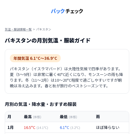
気温・服装情報一覧
>
パキスタン
パキスタン
の月別気温・服装ガイド
年間気温
6.1
°C〜
36.9
°C
パキスタン（イスラマバード）は大陸性気候で四季があります。
夏（5〜9月）は非常に暑く40°C近くになり、モンスーンの雨も降
ります。冬（11〜2月）は10〜20°C程度で過ごしやすいですが朝
晩は冷え込みます。春と秋が旅行のベストシーズンです。
月別の気温・降水量・おすすめ服装
月
最高
最低
雨
(体感)
(体感)
1月
16.5
°C
6.1
°C
ほぼ降らない
(
14.1
°C)
(
3.2
°C)